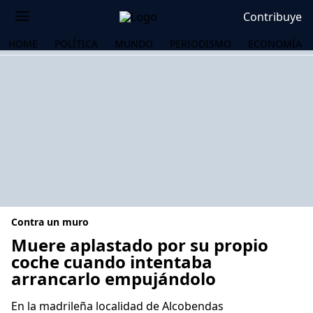
Contribuye
HOME
POLÍTICA
MUNDO
PERIODISMO
ECONOMÍA
Contra un muro
Muere aplastado por su propio
coche cuando intentaba
arrancarlo empujándolo
OS
En la madrileña localidad de Alcobendas