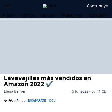
Contribuye
HOME
POLÍTICA
MUNDO
PERIODISMO
ECONOMÍA
Lavavajillas más vendidos en
Amazon 2022 ✔
Elena Bellver
15 Jul 2022 - 07:41 CET
OS
Archivado en:
ESCAPARATE
OCU