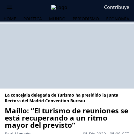
Contribuye
HOME
POLÍTICA
MUNDO
PERIODISMO
ECONOMÍA
La concejala delegada de Turismo ha presidido la Junta
Rectora del Madrid Convention Bureau
Maíllo: “El turismo de reuniones se
está recuperando a un ritmo
OS
mayor del previsto”
Paul Monzón
05 Dic 2022 - 05:08 CET