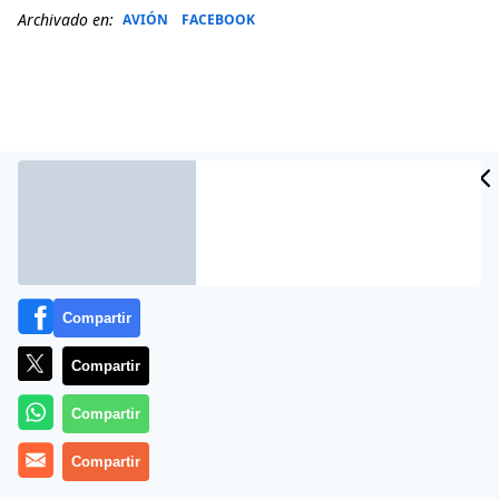
Archivado en:
AVIÓN
FACEBOOK
Compartir
Compartir
Más información
Compartir
Compartir