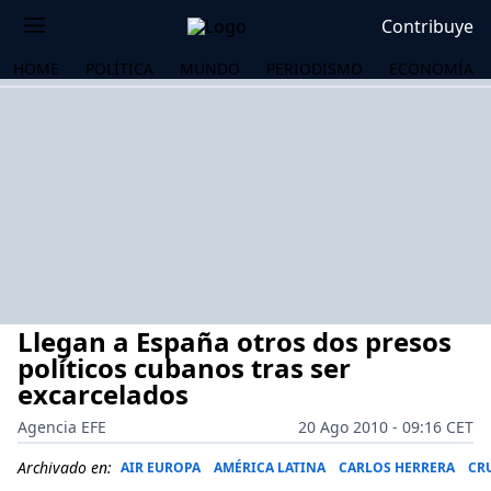
Contribuye
HOME
POLÍTICA
MUNDO
PERIODISMO
ECONOMÍA
Llegan a España otros dos presos
políticos cubanos tras ser
excarcelados
Agencia EFE
20 Ago 2010 - 09:16 CET
OS
Archivado en:
AIR EUROPA
AMÉRICA LATINA
CARLOS HERRERA
CR