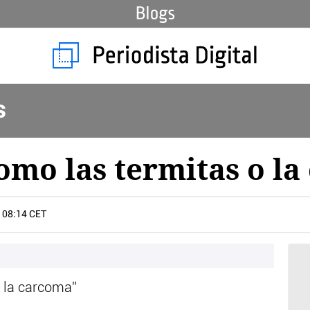
s
Como las termitas o l
 08:14 CET
o la carcoma”