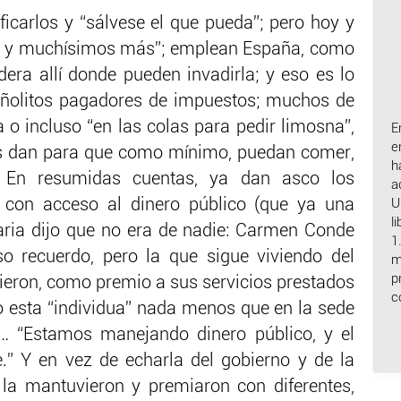
ficarlos y “sálvese el que pueda”; pero hoy y
oa y muchísimos más”; emplean España, como
ra allí donde pueden invadirla; y eso es lo
añolitos pagadores de impuestos; muchos de
 o incluso “en las colas para pedir limosna”,
E
e
les dan para que como mínimo, puedan comer,
h
. En resumidas cuentas, ya dan asco los
a
con acceso al dinero público (que ya una
U
l
aria dijo que no era de nadie: Carmen Conde
1
so recuerdo, pero la que sigue viviendo del
m
p
dieron, como premio a sus servicios prestados
c
jo esta “individua” nada menos que en la sede
e… “Estamos manejando dinero público, y el
.” Y en vez de echarla del gobierno y de la
uí la mantuvieron y premiaron con diferentes,