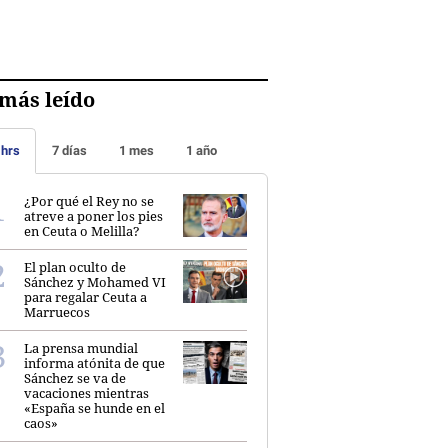
más leído
 hrs
7 días
1 mes
1 año
¿Por qué el Rey no se
atreve a poner los pies
en Ceuta o Melilla?
El plan oculto de
Sánchez y Mohamed VI
para regalar Ceuta a
Marruecos
La prensa mundial
informa atónita de que
Sánchez se va de
vacaciones mientras
«España se hunde en el
caos»