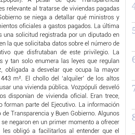
pópuli). A pesar de que Transparencia
es relevante al tratarse de viviendas pagadas
 Gobierno se niega a detallar qué ministros y
mientos oficiales a gastos pagados. La última
s una solicitud registrada por un diputado en
en la que solicitaba datos sobre el número de
tivo que disfrutaban de este privilegio. La
es y tan solo enumera las leyes que regulan
az, obligada a desvelar que ocupa la mayor
 443 m². El chollo del ‘alquiler’ de los altos
usar una vivienda pública. Vozpópuli desveló
s disponían de vivienda oficial. Eran trece,
 forman parte del Ejecutivo. La información
o de Transparencia y Buen Gobierno. Algunos
 se negaron en un primer momento a ofrecer
 les obligó a facilitarlos al entender que el