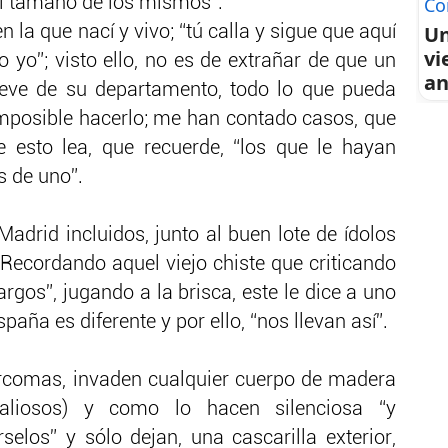
Co
el tamaño de los mismos”.
Un
la que nací y vivo; “tú calla y sigue que aquí
vi
yo”; visto ello, no es de extrañar de que un
an
lleve de su departamento, todo lo que pueda
imposible hacerlo; me han contado casos, que
e esto lea, que recuerde, “los que le hayan
 de uno”.
Madrid incluidos, junto al buen lote de ídolos
 Recordando aquel viejo chiste que criticando
rgos”, jugando a la brisca, este le dice a uno
spaña es diferente y por ello, “nos llevan así”.
rcomas, invaden cualquier cuerpo de madera
liosos) y como lo hacen silenciosa “y
selos” y sólo dejan, una cascarilla exterior,