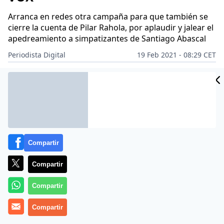
Arranca en redes otra campaña para que también se
cierre la cuenta de Pilar Rahola, por aplaudir y jalear el
apedreamiento a simpatizantes de Santiago Abascal
Periodista Digital
19 Feb 2021 - 08:29 CET
Archivado en:
HERRAMIENTAS
ISABEL SAN SEBASTIÁN
PABLO ECHE
Compartir
Compartir
Compartir
Compartir