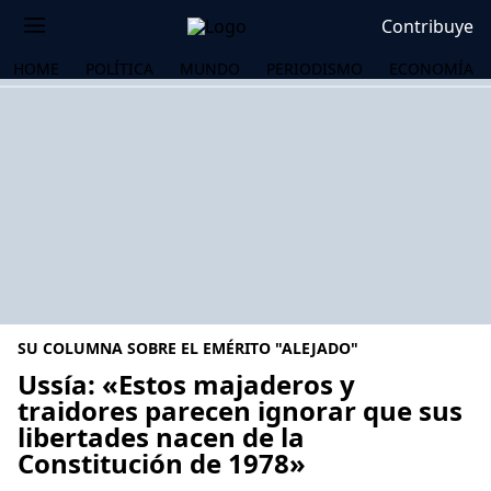
Contribuye
HOME
POLÍTICA
MUNDO
PERIODISMO
ECONOMÍA
SU COLUMNA SOBRE EL EMÉRITO "ALEJADO"
Ussía: «Estos majaderos y
traidores parecen ignorar que sus
libertades nacen de la
OS
Constitución de 1978»