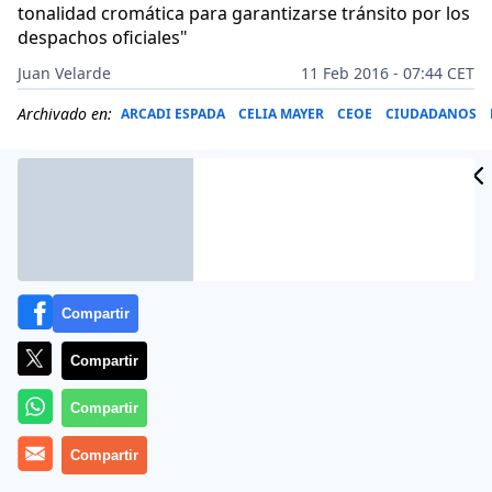
tonalidad cromática para garantizarse tránsito por los
despachos oficiales"
Juan Velarde
11 Feb 2016 - 07:44 CET
Archivado en:
ARCADI ESPADA
CELIA MAYER
CEOE
CIUDADANOS
Compartir
Compartir
Compartir
Compartir
Han llamado poderosamente la atención de los
columnistas de la prensa de papel las palabras del