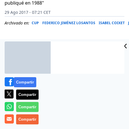
publiqué en 1988"
29 Ago 2017 - 07:21 CET
Archivado en:
CUP
FEDERICO JIMÉNEZ LOSANTOS
ISABEL COIXET
Compartir
Compartir
Compartir
El diario La Vanguardia acaba de comunicar por
Compartir
burofax el despido de su columnista Gregorio Morán.
Después de casi tres décadas de colaboración del