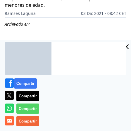
menores de edad.
Ramsés Laguna
03 Dic 2021 - 08:42 CET
Archivado en:
Compartir
Compartir
Compartir
Con 10 mayorías absolutas a sus espaldas, siempre
Compartir
bajo el paraguas del PSOE, aunque el año pasado fue