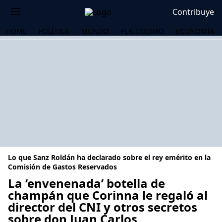
Contribuye
HOME
POLÍTICA
MUNDO
PERIODISMO
ECONOMÍA
Lo que Sanz Roldán ha declarado sobre el rey emérito en la
Comisión de Gastos Reservados
La ‘envenenada’ botella de
champán que Corinna le regaló al
OS
director del CNI y otros secretos
sobre don Juan Carlos