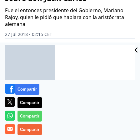
Fue el entonces presidente del Gobierno, Mariano
Rajoy, quien le pidió que hablara con la aristócrata
alemana
27 Jul 2018 - 02:15 CET
Archivado en:
ADRIANA LASTRA
AVE
BÁRBARA REY
CNI
CORINNA
Compartir
Compartir
Compartir
Compartir