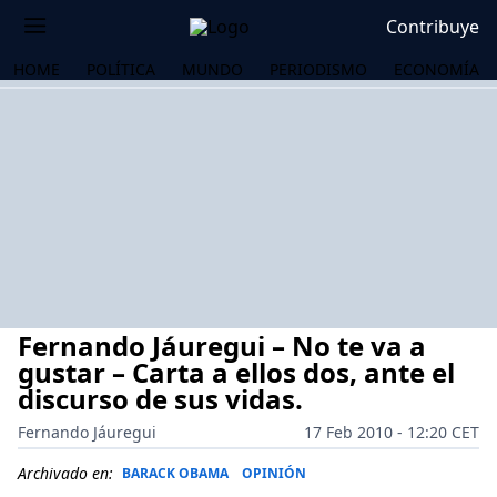
Contribuye
HOME
POLÍTICA
MUNDO
PERIODISMO
ECONOMÍA
Fernando Jáuregui – No te va a
gustar – Carta a ellos dos, ante el
discurso de sus vidas.
Fernando Jáuregui
17 Feb 2010 - 12:20 CET
OS
Archivado en:
BARACK OBAMA
OPINIÓN