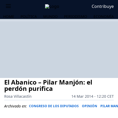
Contribuye
HOME
POLÍTICA
MUNDO
PERIODISMO
ECONOMÍA
El Abanico – Pilar Manjón: el
perdón purifica
Rosa Villacastín
14 Mar 2014 - 12:20 CET
OS
Archivado en:
CONGRESO DE LOS DIPUTADOS
OPINIÓN
PILAR MA