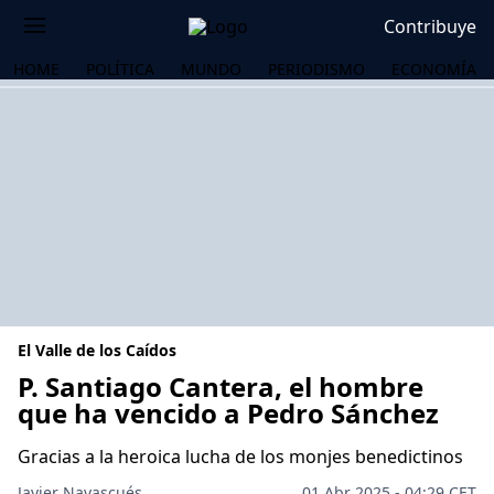
Contribuye
HOME
POLÍTICA
MUNDO
PERIODISMO
ECONOMÍA
El Valle de los Caídos
P. Santiago Cantera, el hombre
que ha vencido a Pedro Sánchez
OS
Gracias a la heroica lucha de los monjes benedictinos
Javier Navascués
01 Abr 2025 - 04:29 CET