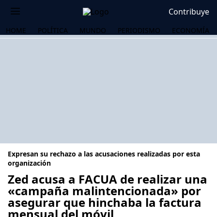
Contribuye
HOME
POLÍTICA
MUNDO
PERIODISMO
ECONOMÍA
Expresan su rechazo a las acusaciones realizadas por esta
organización
Zed acusa a FACUA de realizar una
«campaña malintencionada» por
OS
asegurar que hinchaba la factura
mensual del móvil