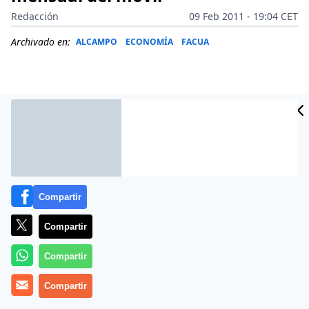
Redacción
09 Feb 2011 - 19:04 CET
Archivado en:
ALCAMPO
ECONOMÍA
FACUA
Compartir
Compartir
Compartir
Desde Zed queremos expresar nuestro enérgico
rechazo a las acusaciones realizadas públicamente por
Compartir
FACUA con relación a una campaña comercial lanzada