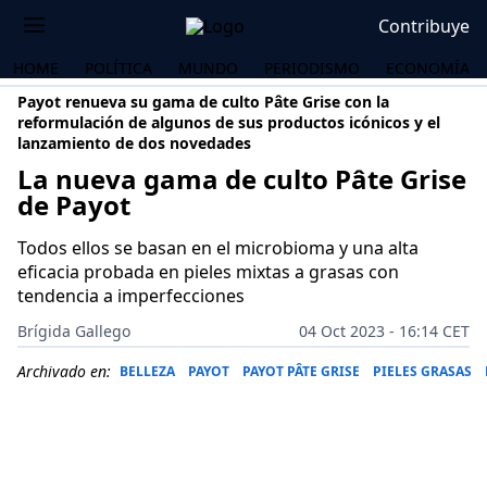
Contribuye
HOME
POLÍTICA
MUNDO
PERIODISMO
ECONOMÍA
Payot renueva su gama de culto Pâte Grise con la
reformulación de algunos de sus productos icónicos y el
lanzamiento de dos novedades
La nueva gama de culto Pâte Grise
de Payot
Todos ellos se basan en el microbioma y una alta
eficacia probada en pieles mixtas a grasas con
tendencia a imperfecciones
Brígida Gallego
04 Oct 2023 - 16:14 CET
Archivado en:
BELLEZA
PAYOT
PAYOT PÂTE GRISE
PIELES GRASAS
OS