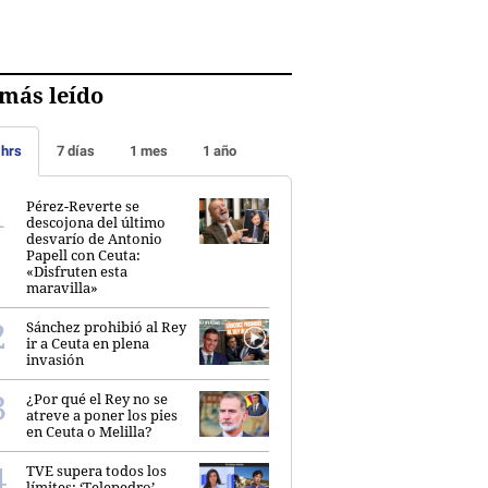
más leído
 hrs
7 días
1 mes
1 año
Pérez-Reverte se
descojona del último
desvarío de Antonio
Papell con Ceuta:
«Disfruten esta
maravilla»
Sánchez prohibió al Rey
ir a Ceuta en plena
invasión
¿Por qué el Rey no se
atreve a poner los pies
en Ceuta o Melilla?
TVE supera todos los
límites: ‘Telepedro’