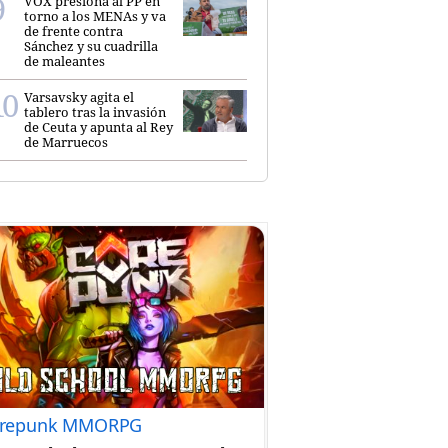
VOX presiona al PP en
torno a los MENAs y va
de frente contra
Sánchez y su cuadrilla
de maleantes
Varsavsky agita el
tablero tras la invasión
de Ceuta y apunta al Rey
de Marruecos
repunk MMORPG