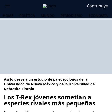
Contribuye
HOME
POLÍTICA
MUNDO
PERIODISMO
ECONOMÍA
Así lo desvela un estudio de paleoecólogos de la
Universidad de Nuevo México y de la Universidad de
Nebraska-Lincoln
Los T-Rex jóvenes sometían a
OS
especies rivales más pequeñas