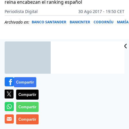
reina encabezan el ranking español
Periodista Digital
30 Ago 2017 - 19:50 CET
Archivado en:
BANCO SANTANDER
BANKINTER
CODORNÍU
MARÍA
Compartir
Compartir
Compartir
Ana Patricia Botín, María Dolores de Cospedal, Ana
Pastor y la Reina Letizia son algunos de los nombres
Compartir
que figuran en el
‘top ten
‘ de la lista que ha elaborado