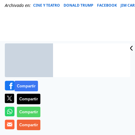
Archivado en:
CINE Y TEATRO
DONALD TRUMP
FACEBOOK
JIM CA
Compartir
Compartir
Más información
Compartir
Compartir