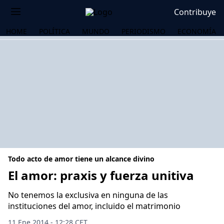
Contribuye
HOME
POLÍTICA
MUNDO
PERIODISMO
ECONOMÍA
Todo acto de amor tiene un alcance divino
El amor: praxis y fuerza unitiva
No tenemos la exclusiva en ninguna de las
OS
instituciones del amor, incluido el matrimonio
11 Ene 2014 - 12:28 CET