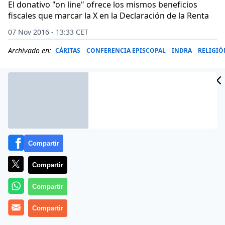
El donativo "on line" ofrece los mismos beneficios
fiscales que marcar la X en la Declaración de la Renta
07 Nov 2016 - 13:33 CET
Archivado en:
CÁRITAS
CONFERENCIA EPISCOPAL
INDRA
RELIGIÓ
Compartir
Compartir
Compartir
(
Cameron Doody
Compartir
).-
La Iglesia estrena cepillo virtual.
El
sitio web
Donoamiiglesia.es
es una colecta para el