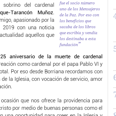
fue el socio número
l sobrino del cardenal
uno de los Mensajeros
que-Tarancón Muñoz
.
de la Paz. Por eso con
migo, apasionado por la
los beneficios que
sacaba de los libros
s 2019 con una noticia
que escribía y vendía
actualidad aquellos que
los destinaba a esta
fundación
l
25 aniversario de la muerte de cardenal
reación como cardenal por el papa Pablo VI y
otal. Por eso desde Borriana recordamos con
a de la Iglesia, con vocación de servicio, amor
ación.
ocasión que nos ofrece la providencia para
cristo por medio de buenas personas como el
 una oportunidad para creer en la Iglesia y