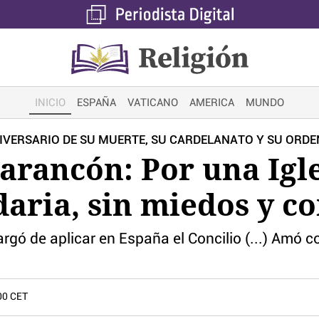
INICIO
ESPAÑA
VATICANO
AMERICA
MUNDO
NIVERSARIO DE SU MUERTE, SU CARDELANATO Y SU ORD
Tarancón: Por una Igle
idaria, sin miedos y c
gó de aplicar en España el Concilio (...) Amó co
00 CET