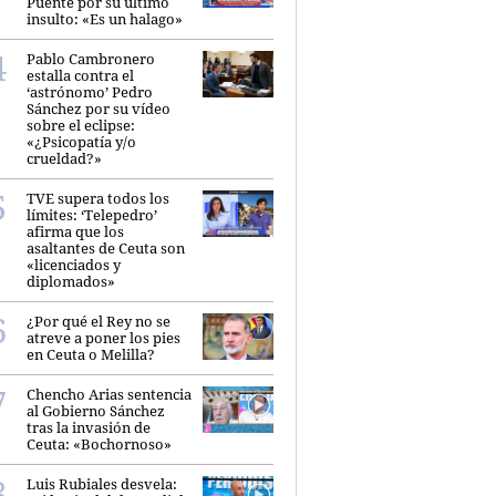
Puente por su último
insulto: «Es un halago»
Pablo Cambronero
estalla contra el
‘astrónomo’ Pedro
Sánchez por su vídeo
sobre el eclipse:
«¿Psicopatía y/o
crueldad?»
TVE supera todos los
límites: ‘Telepedro’
afirma que los
asaltantes de Ceuta son
«licenciados y
diplomados»
¿Por qué el Rey no se
atreve a poner los pies
en Ceuta o Melilla?
Chencho Arias sentencia
al Gobierno Sánchez
tras la invasión de
Ceuta: «Bochornoso»
Luis Rubiales desvela: