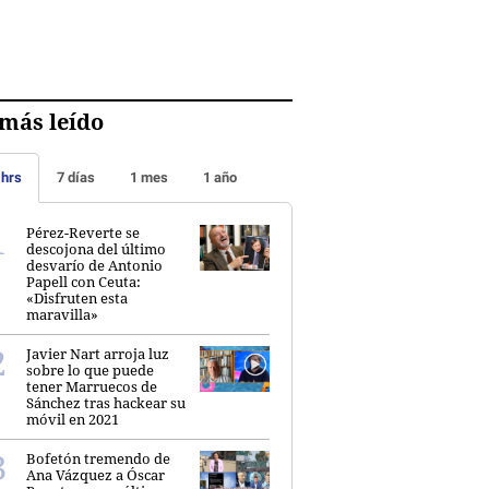
más leído
 hrs
7 días
1 mes
1 año
Pérez-Reverte se
descojona del último
desvarío de Antonio
Papell con Ceuta:
«Disfruten esta
maravilla»
Javier Nart arroja luz
sobre lo que puede
tener Marruecos de
Sánchez tras hackear su
móvil en 2021
Bofetón tremendo de
Ana Vázquez a Óscar