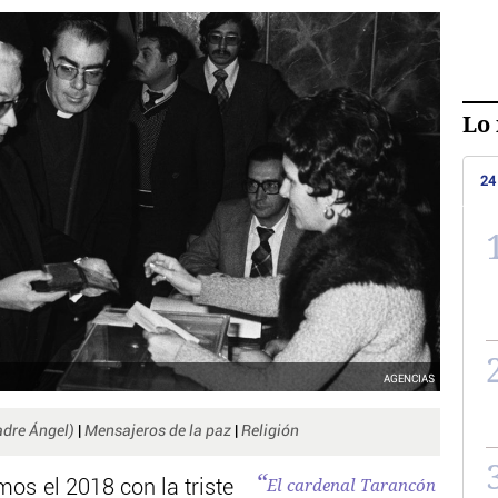
Lo 
24
AGENCIAS
adre Ángel)
|
Mensajeros de la paz
|
Religión
El cardenal Tarancón
mos el 2018 con la triste