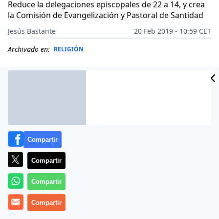
Reduce la delegaciones episcopales de 22 a 14, y crea
la Comisión de Evangelización y Pastoral de Santidad
Jesús Bastante
20 Feb 2019 - 10:59 CET
Archivado en:
RELIGIÓN
Compartir
Compartir
Compartir
(
J. B./Archimadrid
Compartir
).- Una reforma integral, que busca
potenciar el papel de los laicos, los jóvenes y la