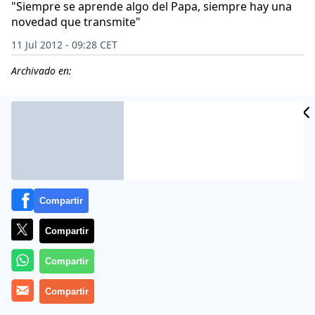
"Siempre se aprende algo del Papa, siempre hay una
novedad que transmite"
11 Jul 2012 - 09:28 CET
Archivado en:
Compartir
Compartir
Compartir
(
Alba Montalvo Iniesta y Modeste Munimi
Compartir
).- Recién
nombrado obispo auxiliar de la Archidiócesis de