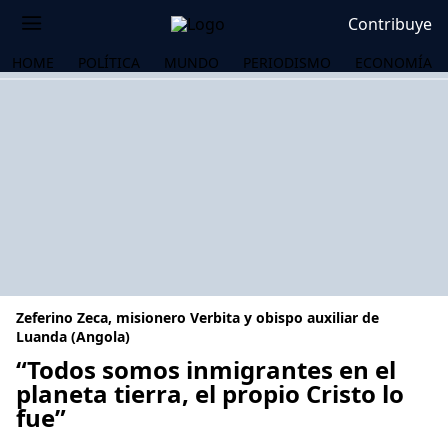
Contribuye
HOME
POLÍTICA
MUNDO
PERIODISMO
ECONOMÍA
Zeferino Zeca, misionero Verbita y obispo auxiliar de
Luanda (Angola)
“Todos somos inmigrantes en el
planeta tierra, el propio Cristo lo
OS
fue”