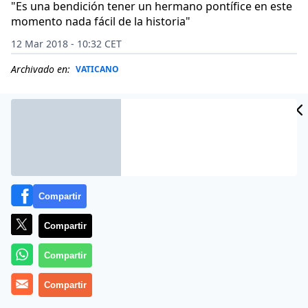
"Es una bendición tener un hermano pontífice en este
momento nada fácil de la historia"
12 Mar 2018 - 10:32 CET
Archivado en:
VATICANO
Compartir
Compartir
Compartir
(
Vatican News
Compartir
).- «
El Papa tiene una sensibilidad social
que le sale por los poros
«. El venezolando Arturo