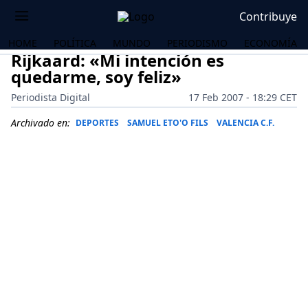
Contribuye
HOME
POLÍTICA
MUNDO
PERIODISMO
ECONOMÍA
Rijkaard: «Mi intención es
quedarme, soy feliz»
Periodista Digital
17 Feb 2007 - 18:29 CET
Archivado en:
DEPORTES
SAMUEL ETO'O FILS
VALENCIA C.F.
OS