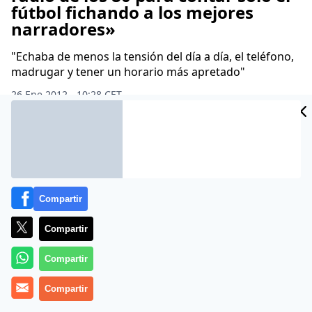
fútbol fichando a los mejores
narradores»
"Echaba de menos la tensión del día a día, el teléfono,
madrugar y tener un horario más apretado"
26 Ene 2012 - 10:28 CET
Archivado en:
BALONCESTO
PACO GONZÁLEZ
TELEFÓNICA
TWITT
Compartir
Compartir
Compartir
Compartir