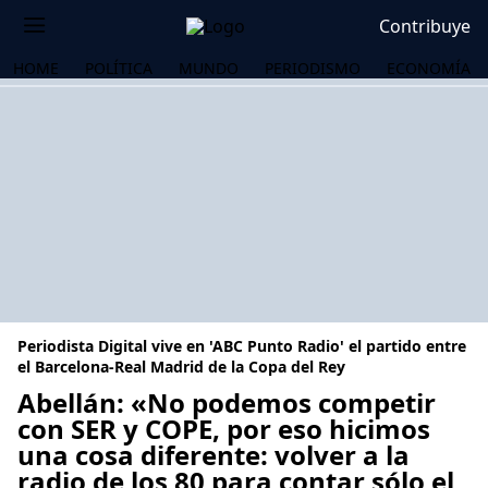
Contribuye
HOME
POLÍTICA
MUNDO
PERIODISMO
ECONOMÍA
Periodista Digital vive en 'ABC Punto Radio' el partido entre
el Barcelona-Real Madrid de la Copa del Rey
Abellán: «No podemos competir
con SER y COPE, por eso hicimos
OS
una cosa diferente: volver a la
radio de los 80 para contar sólo el