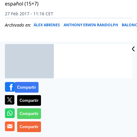
español (15+7)
27 Feb 2017 - 11:16 CET
Archivado en:
ÁLEX ABRINES
ANTHONY ERWIN RANDOLPH
BALONC
Compartir
Compartir
Compartir
El duelo español de la noche en la NBA se ha resuelto a
Compartir
favor de Marc Gasol (23 puntos) frente a un inactivo
Juancho Hernangómez, mientras que Pau Gasol ha