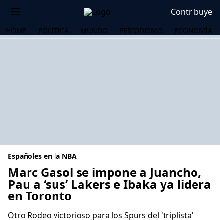
Contribuye
HOME
POLÍTICA
MUNDO
PERIODISMO
ECONOMÍA
Españoles en la NBA
Marc Gasol se impone a Juancho,
Pau a ‘sus’ Lakers e Ibaka ya lidera
en Toronto
OS
Otro Rodeo victorioso para los Spurs del 'triplista'