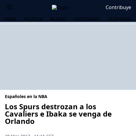
Contribuye
HOME
POLÍTICA
MUNDO
PERIODISMO
ECONOMÍA
Españoles en la NBA
Los Spurs destrozan a los
Cavaliers e Ibaka se venga de
Orlando
OS