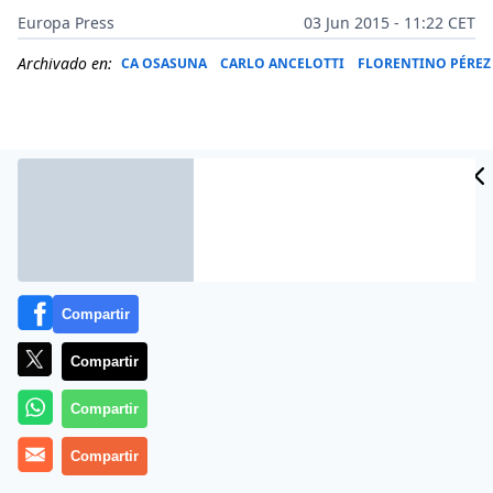
Europa Press
03 Jun 2015 - 11:22 CET
Archivado en:
CA OSASUNA
CARLO ANCELOTTI
FLORENTINO PÉREZ
Compartir
Compartir
Más información
Compartir
Compartir