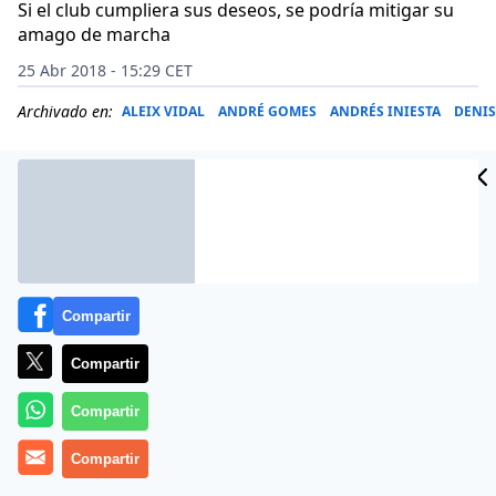
Si el club cumpliera sus deseos, se podría mitigar su
amago de marcha
25 Abr 2018 - 15:29 CET
Archivado en:
ALEIX VIDAL
ANDRÉ GOMES
ANDRÉS INIESTA
DENIS
Compartir
Compartir
Compartir
Cuenta el diario Marca que los cuatro descartes que
Compartir
hizo Valverde para disputar la final de la Copa del Rey