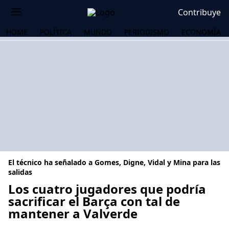
Contribuye
HOME
POLÍTICA
MUNDO
PERIODISMO
ECONOMÍA
El técnico ha señalado a Gomes, Digne, Vidal y Mina para las
salidas
Los cuatro jugadores que podría
sacrificar el Barça con tal de
OS
mantener a Valverde