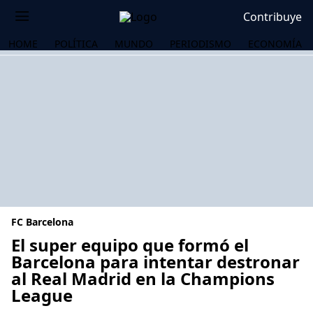
Contribuye
HOME
POLÍTICA
MUNDO
PERIODISMO
ECONOMÍA
FC Barcelona
El super equipo que formó el
Barcelona para intentar destronar
al Real Madrid en la Champions
OS
League