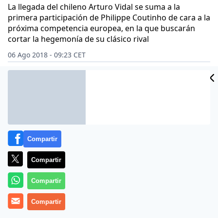
La llegada del chileno Arturo Vidal se suma a la
primera participación de Philippe Coutinho de cara a la
próxima competencia europea, en la que buscarán
cortar la hegemonía de su clásico rival
06 Ago 2018 - 09:23 CET
Archivado en:
ERNESTO VALVERDE
F.C. BARCELONA
FÚTBOL
LIONE
Compartir
Compartir
Compartir
Compartir