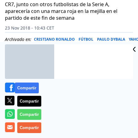
CR7, junto con otros futbolistas de la Serie A,
aparecería con una marca roja en la mejilla en el
partido de este fin de semana
23 Nov 2018 - 10:43 CET
Archivado en:
CRISTIANO RONALDO
FÚTBOL
PAULO DYBALA
YAH
Compartir
Compartir
Compartir
Compartir
Los futbolistas de la Serie A de Italia, incluido el