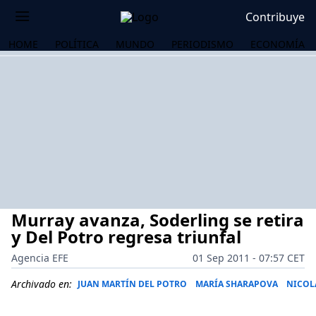
Contribuye
HOME
POLÍTICA
MUNDO
PERIODISMO
ECONOMÍA
Murray avanza, Soderling se retira
y Del Potro regresa triunfal
Agencia EFE
01 Sep 2011 - 07:57 CET
OS
Archivado en:
JUAN MARTÍN DEL POTRO
MARÍA SHARAPOVA
NICOL