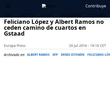
Contribuye
HOME
POLÍTICA
MUNDO
PERIODISMO
ECONOMÍA
Feliciano López y Albert Ramos no
ceden camino de cuartos en
Gstaad
Europa Press
20 Jul 2016 - 19:16 CET
Archivado en:
ALBERT RAMOS
ATP
DENIS ISTOMIN
FELICIANO LÓ
OS