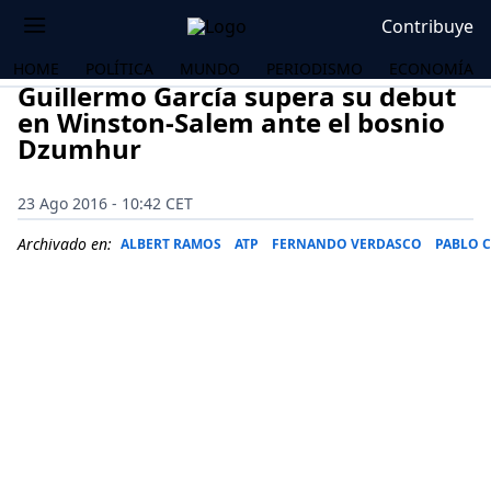
Contribuye
HOME
POLÍTICA
MUNDO
PERIODISMO
ECONOMÍA
Guillermo García supera su debut
en Winston-Salem ante el bosnio
Dzumhur
23 Ago 2016 - 10:42 CET
Archivado en:
ALBERT RAMOS
ATP
FERNANDO VERDASCO
PABLO 
OS