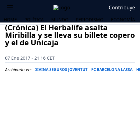
Contribuye
HOME
POLÍTICA
MUNDO
PERIODISMO
ECONOMÍA
(Crónica) El Herbalife asalta
Miribilla y se lleva su billete copero
y el de Unicaja
07 Ene 2017 - 21:16 CET
Archivado en:
DIVINA SEGUROS JOVENTUT
FC BARCELONA LASSA
H
OS