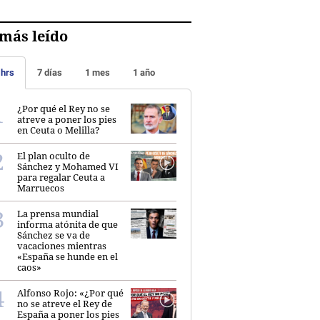
más leído
 hrs
7 días
1 mes
1 año
¿Por qué el Rey no se
atreve a poner los pies
en Ceuta o Melilla?
El plan oculto de
Sánchez y Mohamed VI
para regalar Ceuta a
Marruecos
La prensa mundial
informa atónita de que
Sánchez se va de
vacaciones mientras
«España se hunde en el
caos»
Alfonso Rojo: «¿Por qué
no se atreve el Rey de
España a poner los pies