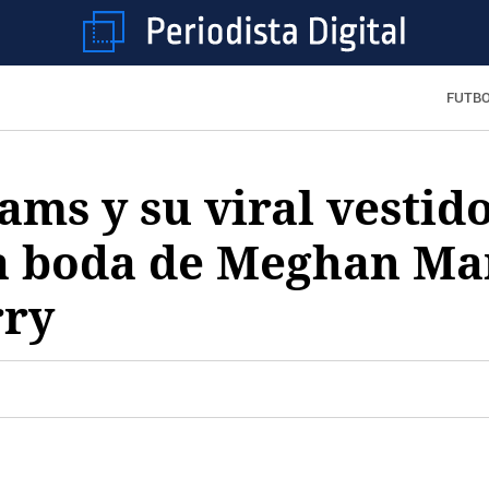
FUTB
ams y su viral vestid
a boda de Meghan Mar
rry