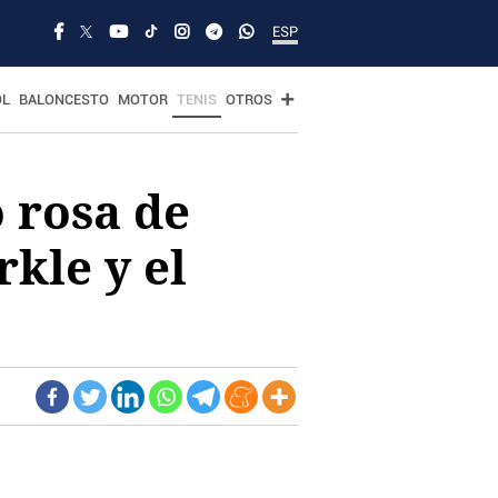
ESP
OL
BALONCESTO
MOTOR
TENIS
OTROS
o rosa de
kle y el