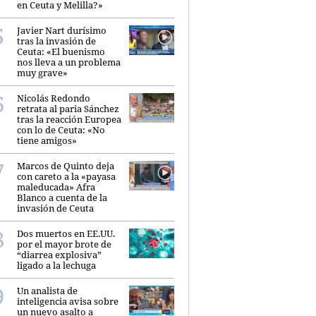
en Ceuta y Melilla?»
Javier Nart durísimo
tras la invasión de
Ceuta: «El buenismo
nos lleva a un problema
muy grave»
Nicolás Redondo
retrata al paria Sánchez
tras la reacción Europea
con lo de Ceuta: «No
tiene amigos»
Marcos de Quinto deja
con careto a la «payasa
maleducada» Afra
Blanco a cuenta de la
invasión de Ceuta
Dos muertos en EE.UU.
por el mayor brote de
“diarrea explosiva”
ligado a la lechuga
Un analista de
inteligencia avisa sobre
un nuevo asalto a