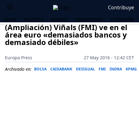
Contribuye
HOME
POLÍTICA
MUNDO
PERIODISMO
ECONOMÍA
(Ampliación) Viñals (FMI) ve en el
área euro «demasiados bancos y
demasiado débiles»
Europa Press
27 May 2016 - 12:42 CET
Archivado en:
BOLSA
CAIXABANK
DESIGUAL
FMI
INDRA
KPMG
OS