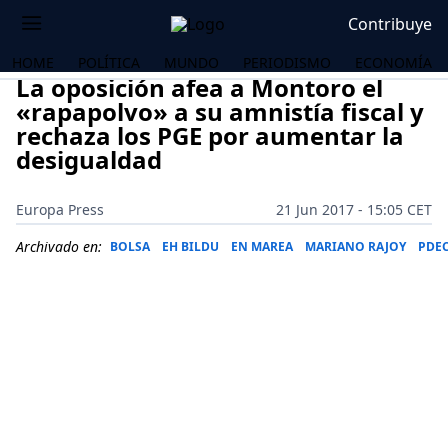
Contribuye
HOME
POLÍTICA
MUNDO
PERIODISMO
ECONOMÍA
La oposición afea a Montoro el
«rapapolvo» a su amnistía fiscal y
rechaza los PGE por aumentar la
desigualdad
Europa Press
21 Jun 2017 - 15:05 CET
Archivado en:
BOLSA
EH BILDU
EN MAREA
MARIANO RAJOY
PDE
OS