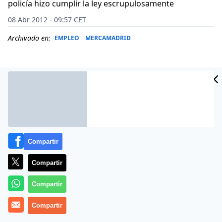
policía hizo cumplir la ley escrupulosamente
08 Abr 2012 - 09:57 CET
Archivado en:
EMPLEO
MERCAMADRID
Compartir
Compartir
Compartir
En España huelga y piquetes van siempre de la mano.
Probablemente suceda esto porque nadie en casi
Compartir
cuarenta años se ha sentado a redactar una ley de