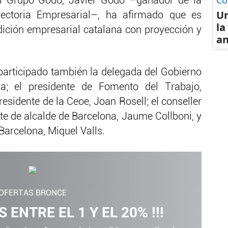
Co
del Grupo Godó, Javier Godó –ganador de la
U
ectoria Empresarial–, ha afirmado que es
la
dición empresarial catalana con proyección y
an
participado también la delegada del Gobierno
a; el presidente de Fomento del Trabajo,
esidente de la Ceoe, Joan Rosell; el conseller
nte de alcalde de Barcelona, Jaume Collboni, y
Barcelona, Miquel Valls.
OFERTAS BRONCE
 ENTRE EL 1 Y EL 20% !!!