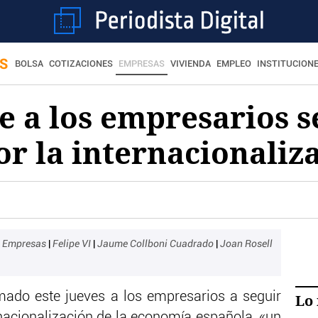
S
BOLSA
COTIZACIONES
EMPRESAS
VIVIENDA
EMPLEO
INSTITUCION
de a los empresarios s
r la internacionaliz
|
Empresas
|
Felipe VI
|
Jaume Collboni Cuadrado
|
Joan Rosell
imado este jueves a los empresarios a seguir
Lo 
nacionalización de la economía española, «un