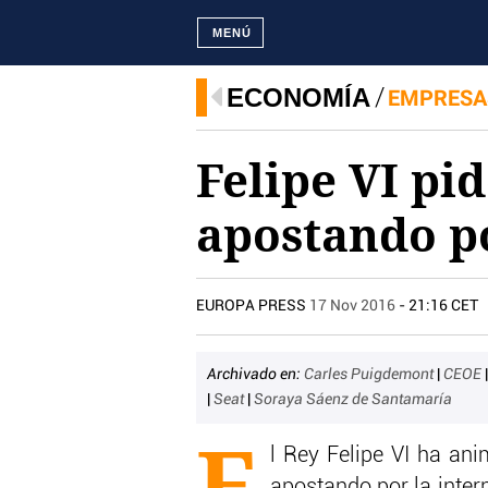
MENÚ
ECONOMÍA
EMPRESA
Felipe VI pi
apostando po
EUROPA PRESS
17 Nov 2016
- 21:16 CET
Archivado en:
Carles Puigdemont
|
CEOE
|
Seat
|
Soraya Sáenz de Santamaría
E
l Rey Felipe VI ha an
apostando por la inter