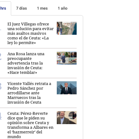
 hrs
7 días
1 mes
1 año
El juez Villegas ofrece
una solución para evitar
más asaltos masivos
como el de Ceuta: «La
ley lo permite»
Ana Rosa lanza una
preocupante
advertencia tras la
invasión de Ceuta:
«Hace temblar»
Vicente Vallés retrata a
Pedro Sánchez por
arrodillarse ante
Marruecos tras la
invasión de Ceuta
Ceuta: Pérez-Reverte
dice que le piden su
opinión sobre Ceuta y
transforma a Albares en
el ‘hazmerreír’ del
mundo