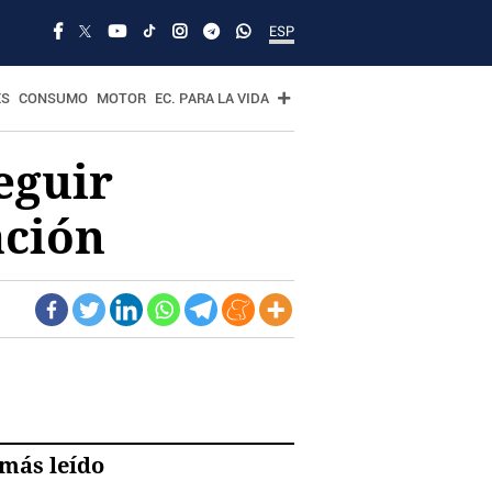
ESP
ES
CONSUMO
MOTOR
EC. PARA LA VIDA
eguir
ación
más leído