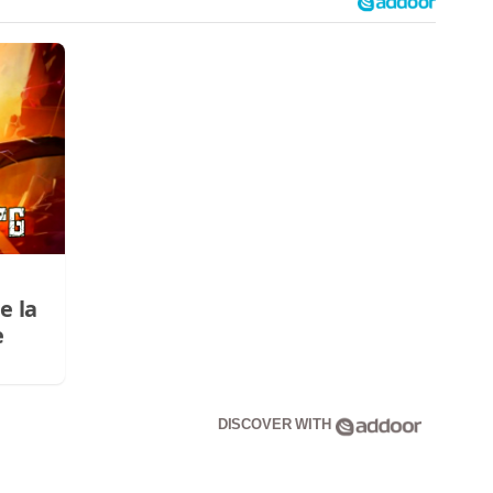
e la
e
DISCOVER WITH