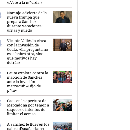
«¡Vete a la m*erda!»
Naranjo advierte de la
nueva trampa que
prepara Sánchez
durante vacaciones:
urnas y miedo
Vicente Vallés lo clava
con la invasión de
Ceuta: «La pregunta no
es si habrá otra, sino
qué motivos hay
detrás»
Ceuta explota contra la
inacción de Sánchez
ante la invasión
marroquí: «Hijo de
p*ta»
Caos en la apertura de
Mercadona por temor a
saqueos e intentos de
limitar el acceso
A Sánchez le llueven los
palos: ¡España clama