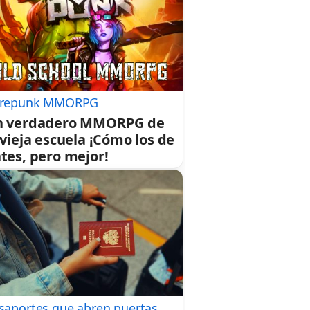
repunk MMORPG
n verdadero MMORPG de
 vieja escuela ¡Cómo los de
tes, pero mejor!
saportes que abren puertas