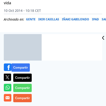
vida
10 Oct 2014 - 10:18 CET
Archivado en:
GENTE
IKER CASILLAS
IÑAKI GABILONDO
IPAD
SA
Compartir
Compartir
Compartir
Sara Carbonero ha retomado sus compromisos
Compartir
profesionales como modelo convertida en la nueva
embajadora de la firma de joyería Agatha París para la