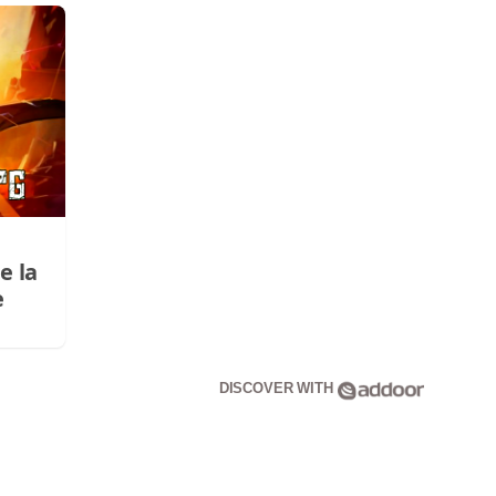
e la
e
DISCOVER WITH