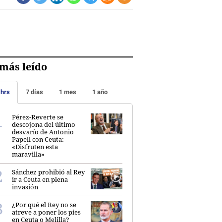
más leído
 hrs
7 días
1 mes
1 año
Pérez-Reverte se
descojona del último
desvarío de Antonio
Papell con Ceuta:
«Disfruten esta
maravilla»
Sánchez prohibió al Rey
ir a Ceuta en plena
invasión
¿Por qué el Rey no se
atreve a poner los pies
en Ceuta o Melilla?