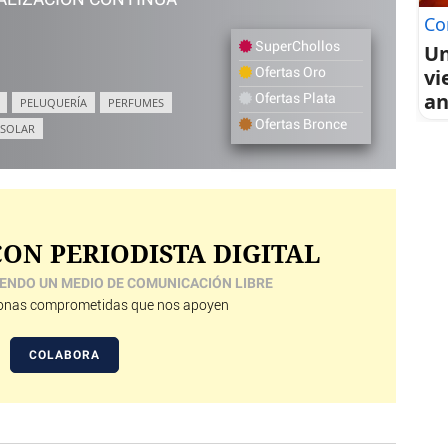
ALIZACIÓN CONTINUA
Co
SuperChollos
Un
vi
Ofertas Oro
an
Ofertas Plata
PELUQUERÍA
PERFUMES
Ofertas Bronce
 SOLAR
ON PERIODISTA DIGITAL
ENDO UN MEDIO DE COMUNICACIÓN LIBRE
nas comprometidas que nos apoyen
COLABORA