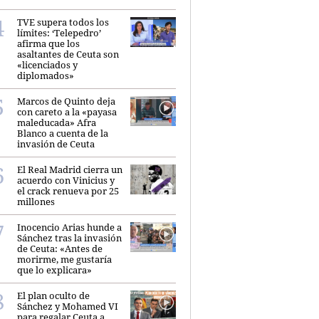
TVE supera todos los
límites: ‘Telepedro’
afirma que los
asaltantes de Ceuta son
«licenciados y
diplomados»
Marcos de Quinto deja
con careto a la «payasa
maleducada» Afra
Blanco a cuenta de la
invasión de Ceuta
El Real Madrid cierra un
acuerdo con Vinicius y
el crack renueva por 25
millones
Inocencio Arias hunde a
Sánchez tras la invasión
de Ceuta: «Antes de
morirme, me gustaría
que lo explicara»
El plan oculto de
Sánchez y Mohamed VI
para regalar Ceuta a