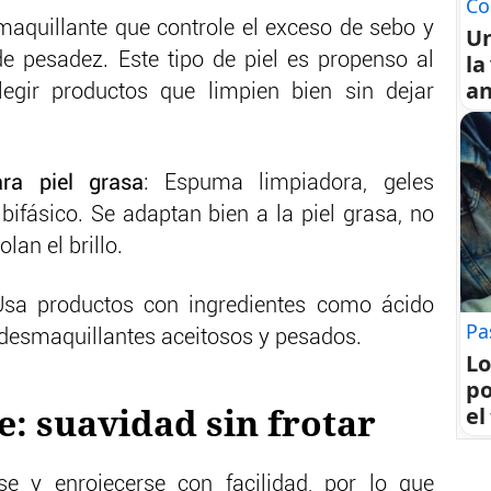
Co
maquillante que controle el exceso de sebo y
U
la
 de pesadez. Este tipo de piel es propenso al
an
egir productos que limpien bien sin dejar
ra piel grasa
: Espuma limpiadora, geles
bifásico. Se adaptan bien a la piel grasa, no
lan el brillo.
Usa productos con ingredientes como ácido
Pa
los desmaquillantes aceitosos y pesados.
Lo
po
e: suavidad sin frotar
el
rse y enrojecerse con facilidad, por lo que