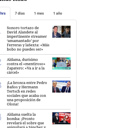
 hrs
7 días
1 mes
1 año
Sonoro tortazo de
David Alandete al
impertinente streamer
‘amamantado’ por
Ferreras y laSexta: «Más
bobo no puedes ser»
Aldama, durísimo
contra el «mentiroso»
Zapatero: «Va a ir a la
cárcel»
¡La bronca entre Pedro
Baños y Hermann
Tertsch en redes
sociales que acaba con
una proposición de
Olona!
Aldama suelta la
bomba: ¡Pronto
revelará el sobre que
aniquilará a Sánchez y