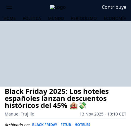
Contribuye
HOME
POLÍTICA
MUNDO
PERIODISMO
ECONOMÍA
Black Friday 2025: Los hoteles
españoles lanzan descuentos
históricos del 45% 🏨💸
Manuel Trujillo
13 Nov 2025 - 10:10 CET
OS
Archivado en:
BLACK FRIDAY
FITUR
HOTELES