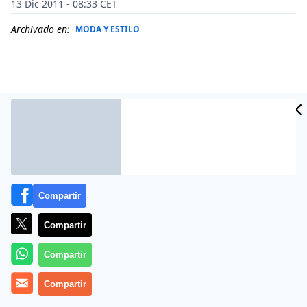
13 Dic 2011 - 08:33 CET
Archivado en:
MODA Y ESTILO
Compartir
Compartir
Durante cuatro días,
20 ‘artistas emergentes’
Compartir
mostrarán y venderán su obra
. En
Salida de
Emergencia
podremos encontrar fotografías seriadas
Compartir
y firmadas a ‘precio de costo’